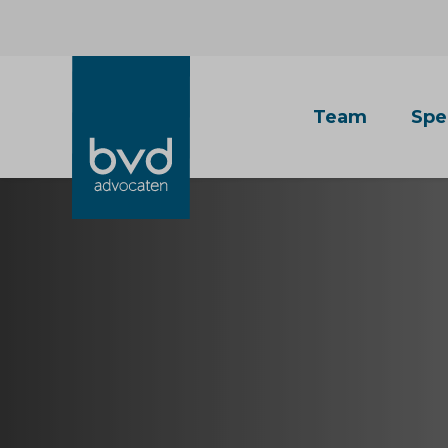
Team
Spe