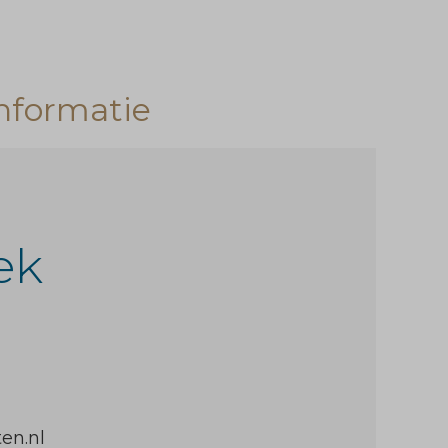
nformatie
ek
r
en.nl