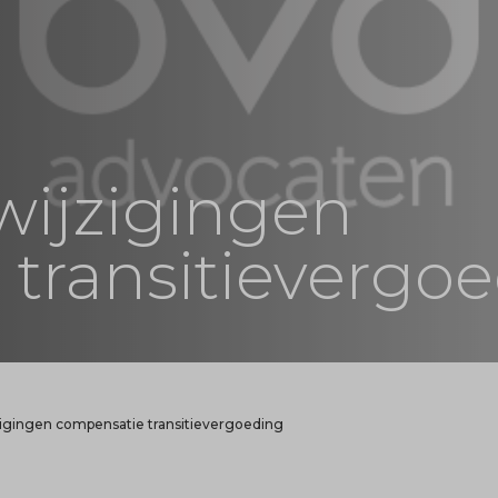
wijzigingen
transitievergo
zigingen compensatie transitievergoeding