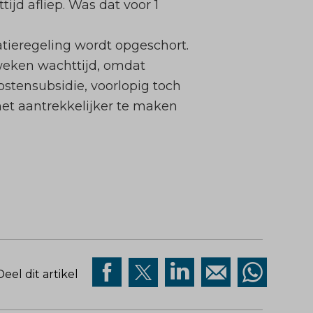
jd afliep. Was dat voor 1
tieregeling wordt opgeschort.
weken wachttijd, omdat
ostensubsidie, voorlopig toch
het aantrekkelijker te maken
Deel dit artikel