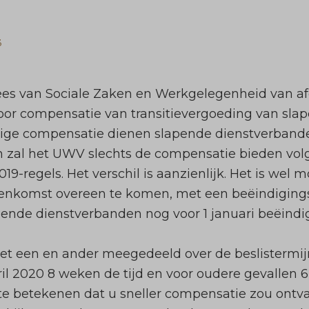
3
ees van Sociale Zaken en Werkgelegenheid van a
voor compensatie van transitievergoeding van sla
ige compensatie dienen slapende dienstverbande
n zal het UWV slechts de compensatie bieden volg
9-regels. Het verschil is aanzienlijk. Het is we
eenkomst overeen te komen, met een beëindiging
pende dienstverbanden nog voor 1 januari beëindi
het een en ander meegedeeld over de beslisterm
pril 2020 8 weken de tijd en voor oudere gevalle
n te betekenen dat u sneller compensatie zou ontv