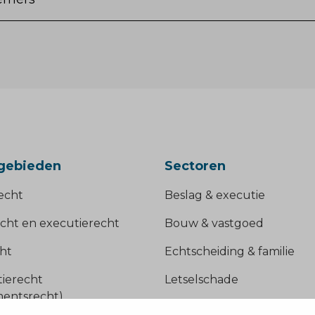
gebieden
Sectoren
echt
Beslag & executie
cht en executierecht
Bouw & vastgoed
ht
Echtscheiding & familie
tierecht
Letselschade
ementsrecht)
Ondernemers