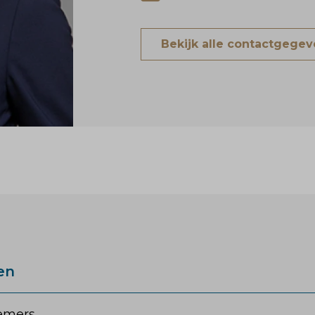
Bekijk alle contactgege
en
emers