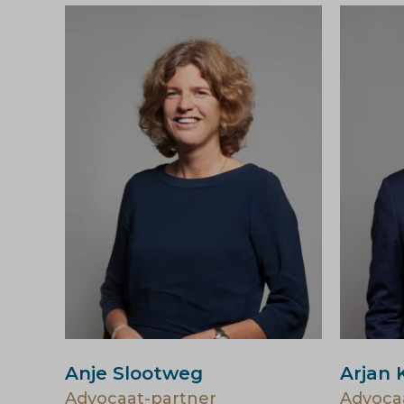
Anje Slootweg
Arjan 
Advocaat-partner
Advoca