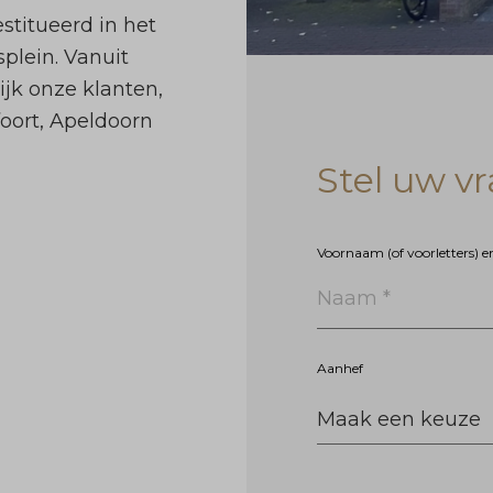
stitueerd in het
plein. Vanuit
ijk onze klanten,
oort, Apeldoorn
Stel uw v
Voornaam (of voorletters) 
Naam *
Aanhef