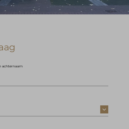
raag
en achternaam