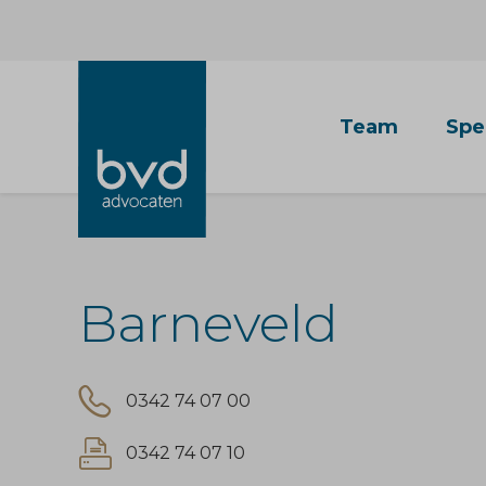
Aanhef *
Team
Spe
Barneveld
0342 74 07 00
0342 74 07 10