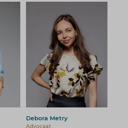
Debora Metry
Erha
Advocaat
Advo