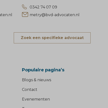
0342 74 07 09
03
ten.nl
metry@bvd-advocaten.nl
ko
Zoek een specifieke advocaat
Populaire pagina’s
Blogs & nieuws
Contact
Evenementen