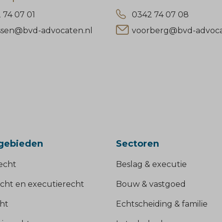
 74 07 01
0342 74 07 08
ssen@bvd-advocaten.nl
voorberg@bvd-advoca
gebieden
Sectoren
echt
Beslag & executie
cht en executierecht
Bouw & vastgoed
ht
Echtscheiding & familie