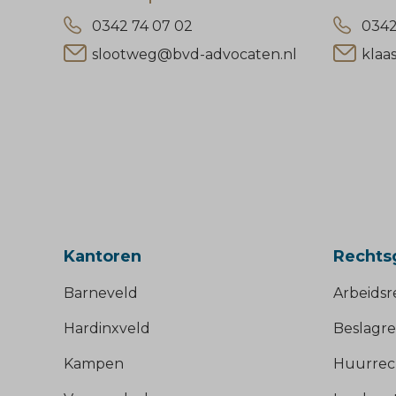
0342 74 07 02
0342
slootweg@bvd-advocaten.nl
klaa
Kantoren
Rechts
Barneveld
Arbeidsr
Hardinxveld
Beslagre
Kampen
Huurrec