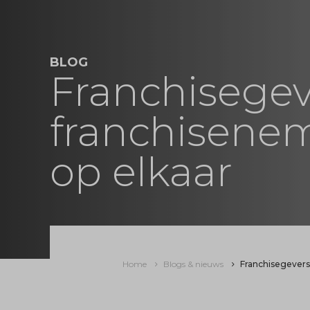
BLOG
Franchisegev
franchisenem
op elkaar
Home
Blogs & nieuws
Franchisegevers 