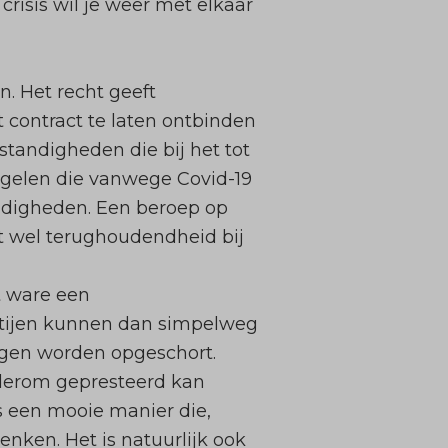
crisis wil je weer met elkaar
en
. Het recht geeft
t contract te laten ontbinden
andigheden die bij het tot
egelen die vanwege Covid-19
andigheden. Een beroep op
t wel terughoudendheid bij
t ware een
artijen kunnen dan simpelweg
ngen worden opgeschort.
derom gepresteerd kan
s een mooie manier die,
nken. Het is natuurlijk ook