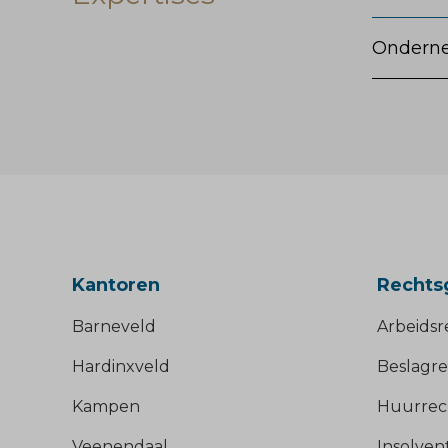
Ondern
Kantoren
Rechts
Barneveld
Arbeidsr
Hardinxveld
Beslagre
Kampen
Huurrec
Veenendaal
Insolven