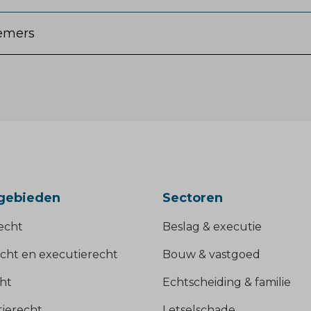
emers
gebieden
Sectoren
echt
Beslag & executie
cht en executierecht
Bouw & vastgoed
ht
Echtscheiding & familie
tierecht
Letselschade