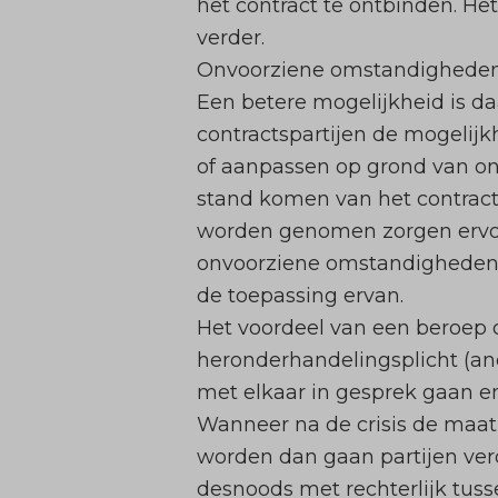
het contract te ontbinden. Het
verder.
Onvoorziene omstandighede
Een betere mogelijkheid is 
contractspartijen de mogelijkh
of aanpassen op grond van o
stand komen van het contract
worden genomen zorgen ervoor
onvoorziene omstandigheden k
de toepassing ervan.
Het voordeel van een beroep 
heronderhandelingsplicht (and
met elkaar in gesprek gaan e
Wanneer na de crisis de maa
worden dan gaan partijen verd
desnoods met rechterlijk tuss