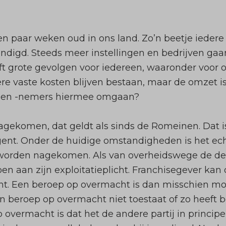
en paar weken oud in ons land. Zo’n beetje iede
digd. Steeds meer instellingen en bedrijven gaa
eeft grote gevolgen voor iedereen, waaronder voo
re vaste kosten blijven bestaan, maar de omzet 
rs en -nemers hiermee omgaan?
ekomen, dat geldt als sinds de Romeinen. Dat is 
gent. Onder de huidige omstandigheden is het ec
 worden nagekomen. Als van overheidswege de deu
n aan zijn exploitatieplicht. Franchisegever kan 
cht. Een beroep op
overmacht
is dan misschien mog
 beroep op overmacht niet toestaat of zo heeft be
overmacht is dat het de andere partij in princip