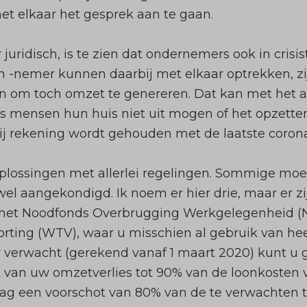
t elkaar het gesprek aan te gaan.
juridisch, is te zien dat ondernemers ook in crisi
en -nemer kunnen daarbij met elkaar optrekken, zi
ten om toch omzet te genereren. Dat kan met het 
 als mensen hun huis niet uit mogen of het opzett
ij rekening wordt gehouden met de laatste coro
 oplossingen met
allerlei regelingen
. Sommige moe
 wel aangekondigd. Ik noem er hier drie, maar er zi
 het
Noodfonds Overbrugging Werkgelegenheid 
orting (WTV), waar u misschien al gebruik van he
 verwacht (gerekend vanaf 1 maart 2020) kunt u
k van uw omzetverlies tot 90% van de loonkosten
ag een voorschot van 80% van de te verwachten