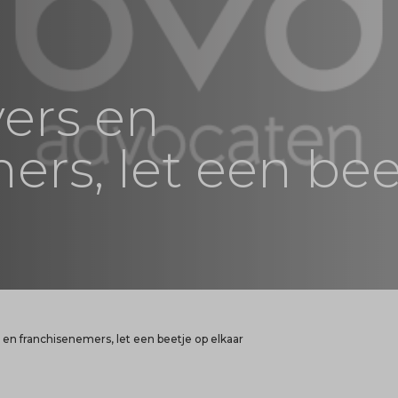
ers en
ers, let een bee
en franchisenemers, let een beetje op elkaar