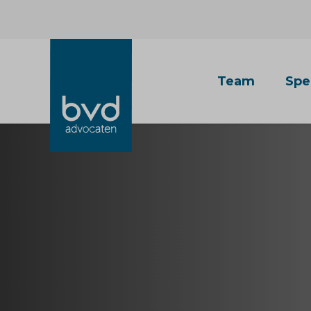
Team
Spe