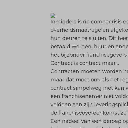
Inmiddels is de
coronacrisis
e
overheidsmaatregelen afgekon
hun deuren te sluiten. Dit h
betaald worden, huur en ande
het bijzonder franchisegeve
Contract is contract maar…
Contracten moeten worden nag
maar dat moet ook als het re
contract simpelweg niet kan
een franchisenemer niet voldoe
voldoen aan zijn leveringspli
de franchiseovereenkomst zo’n
Een nadeel van een beroep op 