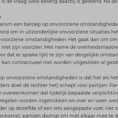
 is de vraag welk belang daarbij is gediend. Na de 
n
daarom een beroep op
onvoorziene omstandighed
eid om in uitzonderlijke onvoorziene situaties he
nvoorziene omstandigheden. Het gaat dan om omst
 niet zijn voorzien. Met name de overheidsmaatr
 dat er sprake lijkt te zijn van dergelijke omst
an contractueel niet worden uitgesloten al geld
op onvoorziene omstandigheden is dat het als he
ers doet de rechter het) schept voor partijen. P
n overeenkomen dat tijdelijk bepaalde verplichti
tregelen worden ingetrokken en over en weer we
er op dezelfde of een iets aangepaste voet. Het i
enkomst, partijen dwingt om met elkaar mee te de