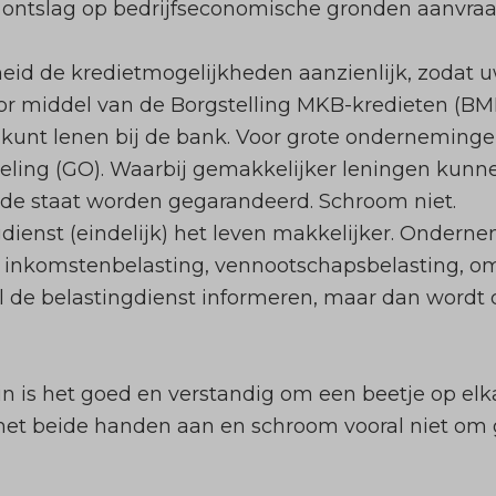
ontslag op bedrijfseconomische gronden aanvraagt
id de kredietmogelijkheden aanzienlijk, zodat uw 
oor middel van de Borgstelling MKB-kredieten (B
kunt lenen bij de bank. Voor grote ondernemingen
ling (GO). Waarbij gemakkelijker leningen kunn
r de staat worden gegarandeerd. Schroom niet.
ienst (eindelijk) het leven makkelijker. Ondernem
 inkomstenbelasting, vennootschapsbelasting, om
 de belastingdienst informeren, maar dan wordt d
rin is het goed en verstandig om een beetje op elka
met beide handen aan en schroom vooral niet om 