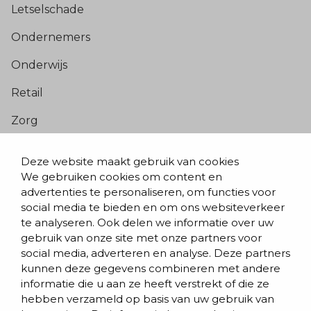
Letselschade
Ondernemers
Onderwijs
Retail
Zorg
Populaire pagina’s
Deze website maakt gebruik van cookies
We gebruiken cookies om content en
Blogs & nieuws
advertenties te personaliseren, om functies voor
social media te bieden en om ons websiteverkeer
Contact
te analyseren. Ook delen we informatie over uw
Evenementen
gebruik van onze site met onze partners voor
social media, adverteren en analyse. Deze partners
Team
kunnen deze gegevens combineren met andere
informatie die u aan ze heeft verstrekt of die ze
Werken bij BVD
hebben verzameld op basis van uw gebruik van