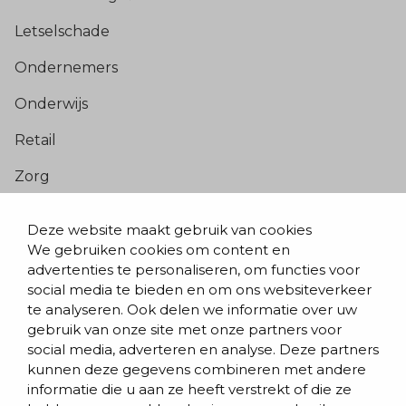
Letselschade
Ondernemers
Onderwijs
Retail
Zorg
Populaire pagina’s
Deze website maakt gebruik van cookies
We gebruiken cookies om content en
Blogs & nieuws
advertenties te personaliseren, om functies voor
social media te bieden en om ons websiteverkeer
Contact
te analyseren. Ook delen we informatie over uw
Evenementen
gebruik van onze site met onze partners voor
social media, adverteren en analyse. Deze partners
Team
kunnen deze gegevens combineren met andere
informatie die u aan ze heeft verstrekt of die ze
Werken bij BVD