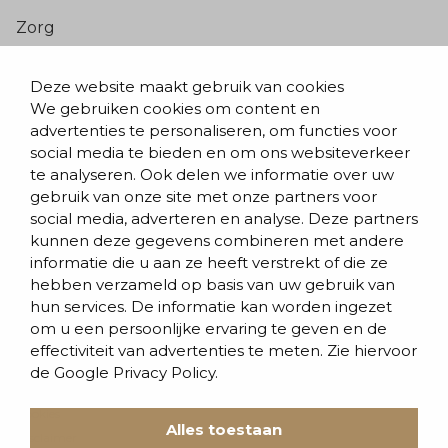
Zorg
Populaire pagina’s
Deze website maakt gebruik van cookies
We gebruiken cookies om content en
Blogs & nieuws
advertenties te personaliseren, om functies voor
social media te bieden en om ons websiteverkeer
Contact
te analyseren. Ook delen we informatie over uw
Evenementen
gebruik van onze site met onze partners voor
social media, adverteren en analyse. Deze partners
Team
kunnen deze gegevens combineren met andere
informatie die u aan ze heeft verstrekt of die ze
Werken bij BVD
hebben verzameld op basis van uw gebruik van
hun services. De informatie kan worden ingezet
om u een persoonlijke ervaring te geven en de
effectiviteit van advertenties te meten. Zie hiervoor
de
Google Privacy Policy.
Cookies
Alles toestaan
Disclaimer