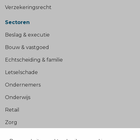
Verzekeringsrecht
Sectoren
Beslag & executie
Bouw & vastgoed
Echtscheiding & familie
Letselschade
Ondernemers
Onderwijs
Retail
Zorg
Populaire pagina’s