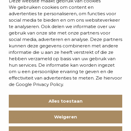
Deze website maakt gebruik van cookies
We gebruiken cookies om content en
Blogs & nieuws
advertenties te personaliseren, om functies voor
social media te bieden en om ons websiteverkeer
Contact
te analyseren. Ook delen we informatie over uw
Evenementen
gebruik van onze site met onze partners voor
social media, adverteren en analyse. Deze partners
Team
kunnen deze gegevens combineren met andere
informatie die u aan ze heeft verstrekt of die ze
Werken bij BVD
hebben verzameld op basis van uw gebruik van
hun services. De informatie kan worden ingezet
om u een persoonlijke ervaring te geven en de
effectiviteit van advertenties te meten. Zie hiervoor
de
Google Privacy Policy.
Cookies
Alles toestaan
Disclaimer
Klachtenregeling
Weigeren
Privacyverklaring
Voorwaarden