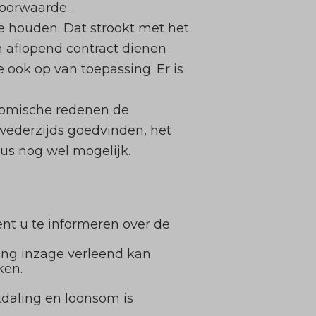
voorwaarde.
te houden. Dat strookt met het
aflopend contract dienen
 ook op van toepassing. Er is
nomische redenen de
wederzijds goedvinden, het
dus nog wel mogelijk.
nt u te informeren over de
ling inzage verleend kan
ken.
daling en loonsom is