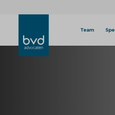
Team
Spe