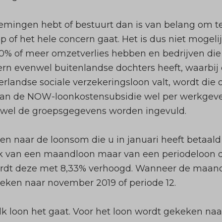
mingen hebt of bestuurt dan is van belang om t
p of het hele concern gaat. Het is dus niet mogel
% of meer omzetverlies hebben en bedrijven die n
rn evenwel buitenlandse dochters heeft, waarbi
rlandse sociale verzekeringsloon valt, wordt di
van de NOW-loonkostensubsidie wel per werkgeve
el de groepsgegevens worden ingevuld.
 naar de loonsom die u in januari heeft betaald 
uik van een maandloon maar van een periodeloon
dt deze met 8,33% verhoogd. Wanneer de maand j
eken naar november 2019 of periode 12.
k loon het gaat. Voor het loon wordt gekeken naa