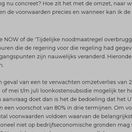
g nu concreet? Hoe zit het met de omzet, naar w
n de voorwaarden precies en wanneer kan ik de a
 de NOW of de
'Tijdelijke noodmaatregel overbrug
ouren die de regering voor die regeling had gegev
gangspunten zijn nauwelijks veranderd. Hieronder
n.
n geval van een te verwachten omzetverlies van
ni of mei t/m juli loonkostensubsidie mogelijk te
n aanvraag doet dan is het de bedoeling dat het
an een voorschot van 80% in drie termijnen. Om v
al voorwaarden voldoen waarvan de belangrijkst
oneel niet op bedrijfseconomische gronden mag 