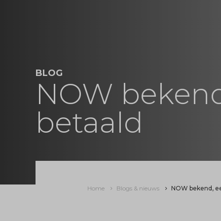
BLOG
NOW bekend,
betaald
Home
Blogs & nieuws
NOW bekend, ee