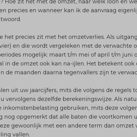
? Hoe zit het met de omzet, naar welk loon en 
 precies en wanneer kan ik de aanvraag eigenli
ntwoord.
hoe het precies zit met het omzetverlies. Als uitg
vier) en die wordt vergeleken met de verwachte 
periodes mogelijk: maart t/m mei of april t/m juni o
l in de omzet ook kan na-ijlen. Het betekent ook 
 in de maanden daarna tegenvallers zijn te verwa
n uit uw jaarcijfers, mits die volgens de regels 
 vervolgens dezelfde berekeningswijze. Als natuu
e inkomstenbelasting gebruiken, mits deze volgens
ng nog opgemerkt dat alle baten die voortkomen u
s deze gewoonlijk met een andere term dan omzet
ing vallen.