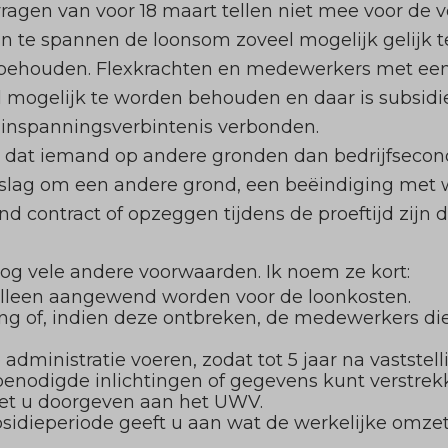
ragen van voor 18 maart tellen niet mee voor de 
in te spannen de loonsom zoveel mogelijk gelijk 
behouden. Flexkrachten en medewerkers met een 
l mogelijk te worden behouden en daar is subsidie
 inspanningsverbintenis verbonden.
an dat iemand op andere gronden dan bedrijfseco
slag om een andere grond, een beëindiging met 
nd contract of opzeggen tijdens de proeftijd zijn 
 nog vele andere voorwaarden. Ik noem ze kort:
lleen aangewend worden voor de loonkosten.
ng of, indien deze ontbreken, de medewerkers die
administratie voeren, zodat tot 5 jaar na vaststel
benodigde inlichtingen of gegevens kunt verstrek
oet u doorgeven aan het UWV.
idieperiode geeft u aan wat de werkelijke omzet