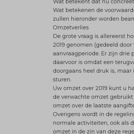
Wat betekent dat nu concreet
Wat betekenen de voorwaarden
zullen hieronder worden bea
Omzetverlies
De grote vraag is allereerst 
2019 genomen (gedeeld door 
aanvraagperiode. Er zijn drie 
daarvoor is omdat een terugva
doorgaans heel druk is, maar
sturen.
Uw omzet over 2019 kunt u hale
de verwachte omzet gebruikt u
omzet over de laatste aangift
Overigens wordt in de regeli
normale activiteiten, ook al
omzet in de zin van deze regel