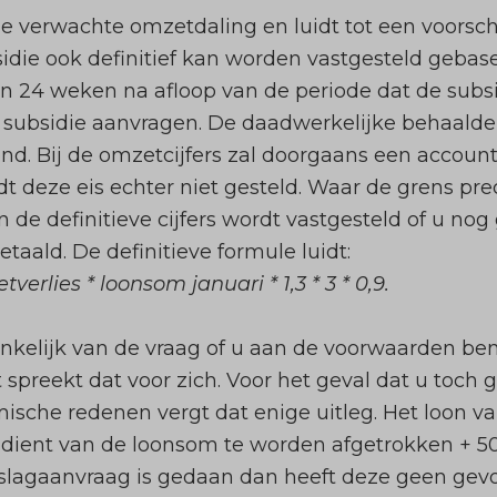
de verwachte omzetdaling en luidt tot een voorsc
idie ook definitief kan worden vastgesteld gebas
nen 24 weken na afloop van de periode dat de sub
de subsidie aanvragen. De daadwerkelijke behaal
d. Bij de omzetcijfers zal doorgaans een accounta
 deze eis echter niet gesteld. Waar de grens prec
de definitieve cijfers wordt vastgesteld of u nog
aald. De definitieve formule luidt:
erlies * loonsom januari * 1,3 * 3 * 0,9.
ankelijk van de vraag of u aan de voorwaarden bent
spreekt dat voor zich. Voor het geval dat u toch 
mische redenen vergt dat enige uitleg. Het loon 
 dient van de loonsom te worden afgetrokken + 
lagaanvraag is gedaan dan heeft deze geen gevo