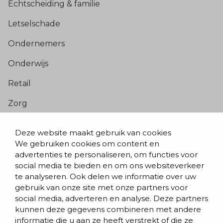
Echtscheiding & familie
Letselschade
Ondernemers
Onderwijs
Retail
Zorg
Populaire pagina’s
Deze website maakt gebruik van cookies
We gebruiken cookies om content en
Blogs & nieuws
advertenties te personaliseren, om functies voor
social media te bieden en om ons websiteverkeer
Contact
te analyseren. Ook delen we informatie over uw
Evenementen
gebruik van onze site met onze partners voor
social media, adverteren en analyse. Deze partners
Team
kunnen deze gegevens combineren met andere
informatie die u aan ze heeft verstrekt of die ze