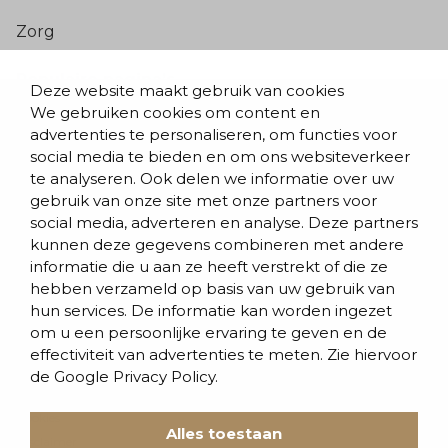
Zorg
Populaire pagina’s
Deze website maakt gebruik van cookies
We gebruiken cookies om content en
Blogs & nieuws
advertenties te personaliseren, om functies voor
social media te bieden en om ons websiteverkeer
Contact
te analyseren. Ook delen we informatie over uw
Evenementen
gebruik van onze site met onze partners voor
social media, adverteren en analyse. Deze partners
Team
kunnen deze gegevens combineren met andere
informatie die u aan ze heeft verstrekt of die ze
Werken bij BVD
hebben verzameld op basis van uw gebruik van
hun services. De informatie kan worden ingezet
om u een persoonlijke ervaring te geven en de
effectiviteit van advertenties te meten. Zie hiervoor
de
Google Privacy Policy.
Cookies
Alles toestaan
Disclaimer