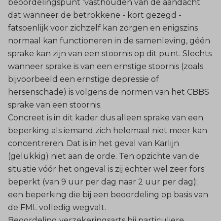
beoordelingspunt ‘vasthouden van de aandacht’
dat wanneer de betrokkene - kort gezegd -
fatsoenlijk voor zichzelf kan zorgen en enigszins
normaal kan functioneren in de samenleving, géén
sprake kan zijn van een stoornis op dit punt. Slechts
wanneer sprake is van een ernstige stoornis (zoals
bijvoorbeeld een ernstige depressie of
hersenschade) is volgens de normen van het CBBS
sprake van een stoornis.
Concreet is in dit kader dus alleen sprake van een
beperking als iemand zich helemaal niet meer kan
concentreren. Dat is in het geval van Karlijn
(gelukkig) niet aan de orde. Ten opzichte van de
situatie vóór het ongeval is zij echter wel zeer fors
beperkt (van 9 uur per dag naar 2 uur per dag);
een beperking die bij een beoordeling op basis van
de FML volledig wegvalt.
Beoordeling verzekeringsarts bij particuliere