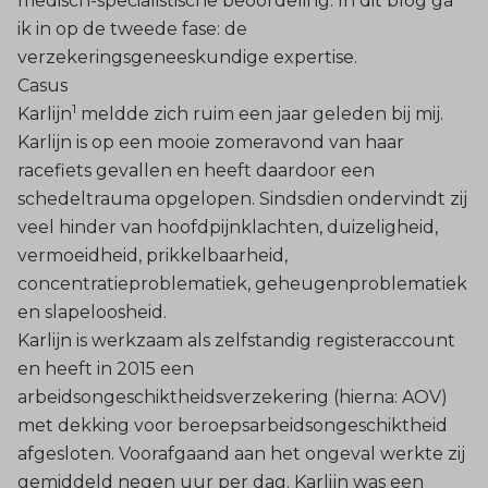
medisch-specialistische beoordeling. In dit blog ga
ik in op de tweede fase: de
verzekeringsgeneeskundige expertise.
Casus
1
Karlijn
meldde zich ruim een jaar geleden bij mij.
Karlijn is op een mooie zomeravond van haar
racefiets gevallen en heeft daardoor een
schedeltrauma opgelopen. Sindsdien ondervindt zij
veel hinder van hoofdpijnklachten, duizeligheid,
vermoeidheid, prikkelbaarheid,
concentratieproblematiek, geheugenproblematiek
en slapeloosheid.
Karlijn is werkzaam als zelfstandig registeraccount
en heeft in 2015 een
arbeidsongeschiktheidsverzekering (hierna: AOV)
met dekking voor beroepsarbeidsongeschiktheid
afgesloten. Voorafgaand aan het ongeval werkte zij
gemiddeld negen uur per dag. Karlijn was een