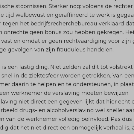
ische stoornissen. Sterker nog: volgens de rechter 
tijd welbewust en geraffineerd te werk is gegaa
egen het bedrijfsrecherchebureau verklaard dat
n onrechte geen bonus zou hebben gekregen. He
st en omdat er geen rechtvaardiging voor zijn ge
ge gevolgen van zijn frauduleus handelen.
 is een lastig ding. Niet zelden zal dit tot volstre
l snel in de ziektesfeer worden getrokken. Van 
er daarin te helpen en te ondersteunen, in plaat
al een werknemer de verslaving moeten bewijzen.
aving niet direct een gegeven lijkt dat hier echt 
voorbeeld drugs- en alcoholverslaving wel sneller 
en van de werknemer volledig beïnvloed. Pas dus a
jdig dat het niet direct een onmogelijk verhaal is,