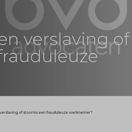
n verslaving of
 frauduleuze
erslaving of stoornis een frauduleuze werknemer?