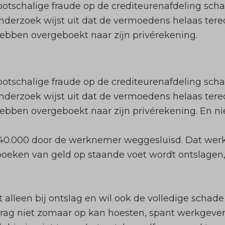
tschalige fraude op de crediteurenafdeling scha
nderzoek wijst uit dat de vermoedens helaas terec
bben overgeboekt naar zijn privérekening.
tschalige fraude op de crediteurenafdeling scha
nderzoek wijst uit dat de vermoedens helaas terec
bben overgeboekt naar zijn privérekening. En nie
 340.000 door de werknemer
weggesluisd
. Dat wer
boeken van geld op staande voet wordt ontslage
t alleen bij ontslag en wil ook de volledige scha
ag niet zomaar op kan hoesten, spant werkgeve