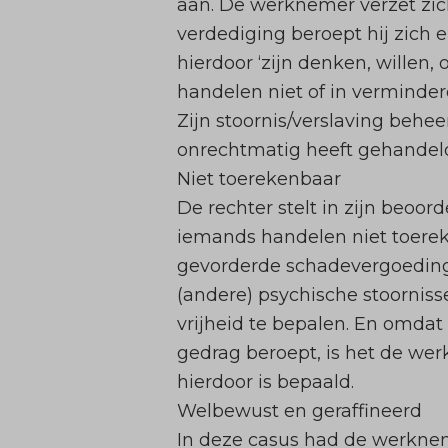
aan. De werknemer verzet zich 
verdediging beroept hij zich e
hierdoor ‘zijn denken, willen,
handelen niet of in vermind
Zijn stoornis/verslaving behe
onrechtmatig heeft gehandeld
Niet toerekenbaar
De rechter stelt in zijn beoo
iemands handelen niet toereke
gevorderde schadevergoeding. 
(andere) psychische stoorniss
vrijheid te bepalen. En omdat 
gedrag beroept, is het de wer
hierdoor is bepaald.
Welbewust en geraffineerd
In deze casus had de werknem