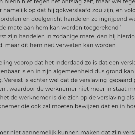
hierin niet tegen het ontslag zelf, maar wel tege
r namelijk op dat hij gokverslaafd zou zijn, en v
 oordelen en doelgericht handelen zo ingrijpend we
erde mate aan hem kan worden toegerekend.’
erst zijn handelen in zodanige mate, dan hij hierd
, maar dit hem niet verweten kan worden.
rdeling voorop dat het inderdaad zo is dat een ver
nbaar is en in zijn algemeenheid dus grond kan z
Vereist is echter wel dat de verslaving ‘gepaard g
en’, waardoor de werknemer niet meer in staat mo
het de werknemer is die zich op de verslaving als
knemer die ook zal moeten bewijzen dat en in hoe
er niet aannemelijk kunnen maken dat zijn versl