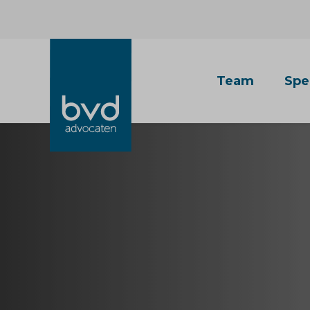
Team
Spe