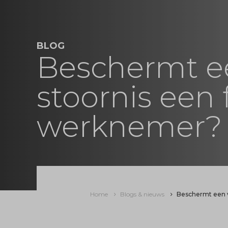
BLOG
Beschermt ee
stoornis een
werknemer?
Home
Blogs & nieuws
Beschermt een v