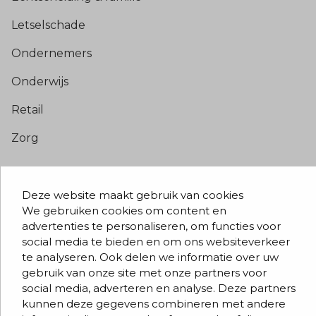
Letselschade
Ondernemers
Onderwijs
Retail
Zorg
Populaire pagina’s
Deze website maakt gebruik van cookies
Blogs & nieuws
We gebruiken cookies om content en
advertenties te personaliseren, om functies voor
Contact
social media te bieden en om ons websiteverkeer
Evenementen
te analyseren. Ook delen we informatie over uw
gebruik van onze site met onze partners voor
Team
social media, adverteren en analyse. Deze partners
kunnen deze gegevens combineren met andere
Werken bij BVD