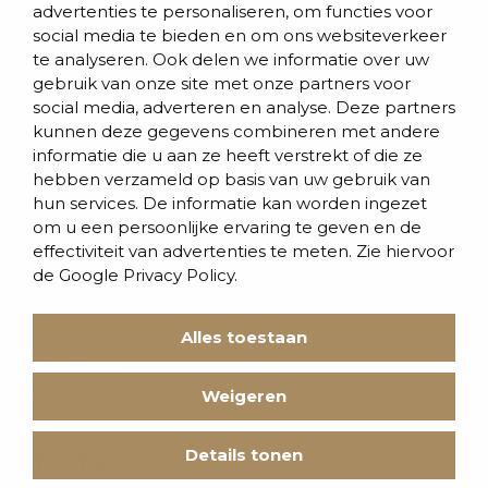
advertenties te personaliseren, om functies voor
social media te bieden en om ons websiteverkeer
Contact
te analyseren. Ook delen we informatie over uw
Evenementen
gebruik van onze site met onze partners voor
social media, adverteren en analyse. Deze partners
Team
kunnen deze gegevens combineren met andere
informatie die u aan ze heeft verstrekt of die ze
Werken bij BVD
hebben verzameld op basis van uw gebruik van
hun services. De informatie kan worden ingezet
om u een persoonlijke ervaring te geven en de
effectiviteit van advertenties te meten. Zie hiervoor
de
Google Privacy Policy.
Cookies
Alles toestaan
Disclaimer
Klachtenregeling
Weigeren
Privacyverklaring
Voorwaarden
Details tonen