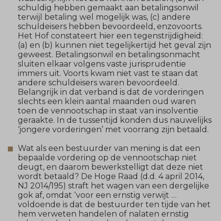
schuldig hebben gemaakt aan betalingsonwil
terwijl betaling wel mogelijk was, (c) andere
schuldeisers hebben bevoordeeld, enzovoorts.
Het Hof constateert hier een tegenstrijdigheid:
(a) en (b) kunnen niet tegelijkertijd het geval zijn
geweest. Betalingsonwil en betalingsonmacht
sluiten elkaar volgens vaste jurisprudentie
immers uit. Voorts kwam niet vast te staan dat
andere schuldeisers waren bevoordeeld.
Belangrijk in dat verband is dat de vorderingen
slechts een klein aantal maanden oud waren
toen de vennootschap in staat van insolventie
geraakte. In de tussentijd konden dus nauwelijks
‘jongere vorderingen’ met voorrang zijn betaald.
Wat als een bestuurder van mening is dat een
bepaalde vordering op de vennootschap niet
deugt, en daarom bewerkstelligt dat deze niet
wordt betaald? De Hoge Raad (d.d. 4 april 2014,
NJ 2014/195) straft het wagen van een dergelijke
gok af, omdat ‘voor een ernstig verwijt …
voldoende is dat de bestuurder ten tijde van het
hem verweten handelen of nalaten ernstig