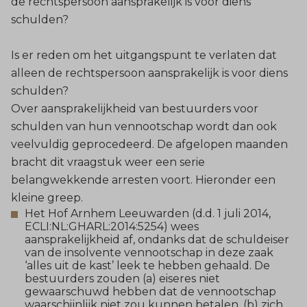
de rechtspersoon aansprakelijk is voor diens
schulden?
Is er reden om het uitgangspunt te verlaten dat
alleen de rechtspersoon aansprakelijk is voor diens
schulden?
Over aansprakelijkheid van bestuurders voor
schulden van hun vennootschap wordt dan ook
veelvuldig geprocedeerd. De afgelopen maanden
bracht dit vraagstuk weer een serie
belangwekkende arresten voort. Hieronder een
kleine greep.
Het Hof Arnhem Leeuwarden (d.d. 1 juli 2014,
ECLI:NL:GHARL:2014:5254) wees
aansprakelijkheid af, ondanks dat de schuldeiser
van de insolvente vennootschap in deze zaak
‘alles uit de kast’ leek te hebben gehaald. De
bestuurders zouden (a) eiseres niet
gewaarschuwd hebben dat de vennootschap
waarschijnlijk niet zou kunnen betalen, (b) zich