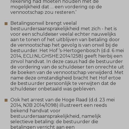
rekening had moeten houden met de
mogelijkheid dat … een vordering op de
vennootschap zou resteren.’
Betalingsonwil brengt veelal
bestuurdersaansprakelijkheid met zich - het is
voor een schuldeiser veelal echter nauwelijks
aan te tonen of het uitblijven van betaling door
de vennootschap het gevolg is van onwil bij de
bestuurder. Het Hof ’s-Hertogenbosch (d.d. 6 mei
2014, ECLI:NL:GHSHE:2014:1258) geeft hierbij een
zinvol handvat. In deze casus had de bestuurder
de vordering van de schuldeiser ten onrechte uit
de boeken van de vennootschap verwijderd. Met
name deze omstandigheid bracht het Hof ertoe
de bestuurder persoonlijk te verwijten dat de
schuldeiser onbetaald was gebleven.
Ook het arrest van de Hoge Raad (d.d. 23 mei
2014, NJB 2014/1098) illustreert een reeds
bekend handvat voor
bestuurdersaansprakelijkheid, namelijk
selectieve betaling: de bestuurder die
betalingen verricht aan een