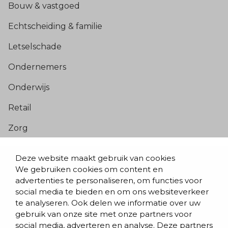
Bouw & vastgoed
Echtscheiding & familie
Letselschade
Ondernemers
Onderwijs
Retail
Zorg
Populaire pagina’s
Deze website maakt gebruik van cookies
We gebruiken cookies om content en
Blogs & nieuws
advertenties te personaliseren, om functies voor
social media te bieden en om ons websiteverkeer
Contact
te analyseren. Ook delen we informatie over uw
Evenementen
gebruik van onze site met onze partners voor
social media, adverteren en analyse. Deze partners