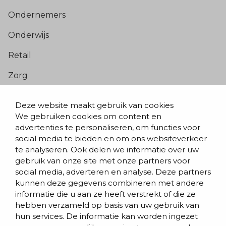
Ondernemers
Onderwijs
Retail
Zorg
Populaire pagina’s
Deze website maakt gebruik van cookies
We gebruiken cookies om content en
Blogs & nieuws
advertenties te personaliseren, om functies voor
social media te bieden en om ons websiteverkeer
Contact
te analyseren. Ook delen we informatie over uw
Evenementen
gebruik van onze site met onze partners voor
social media, adverteren en analyse. Deze partners
Team
kunnen deze gegevens combineren met andere
informatie die u aan ze heeft verstrekt of die ze
Werken bij BVD
hebben verzameld op basis van uw gebruik van
hun services. De informatie kan worden ingezet