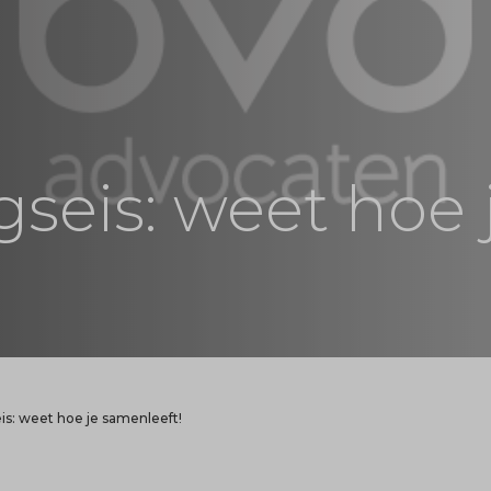
eis: weet hoe 
: weet hoe je samenleeft!