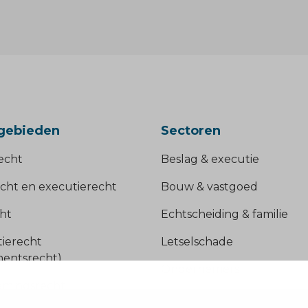
gebieden
Sectoren
echt
Beslag & executie
cht en executierecht
Bouw & vastgoed
ht
Echtscheiding & familie
tierecht
Letselschade
ementsrecht)
Ondernemers
mingsrecht
Onderwijs