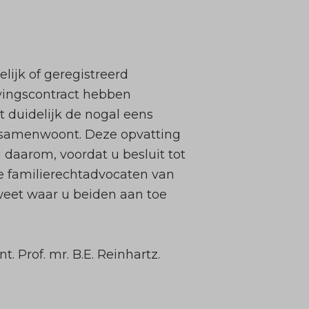
lijk of geregistreerd
vingscontract hebben
t duidelijk de nogal eens
of samenwoont. Deze opvatting
 u daarom, voordat u besluit tot
e familierechtadvocaten van
weet waar u beiden aan toe
 Prof. mr. B.E. Reinhartz.