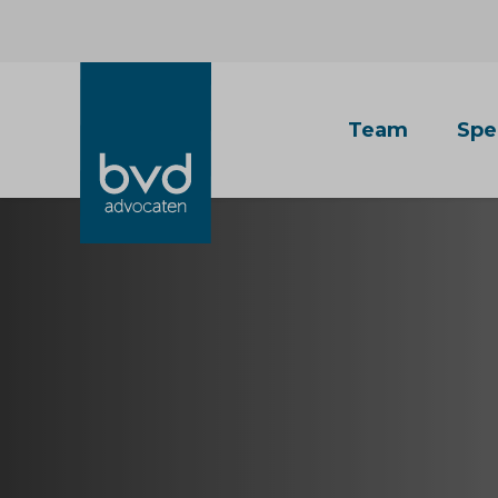
Team
Spe