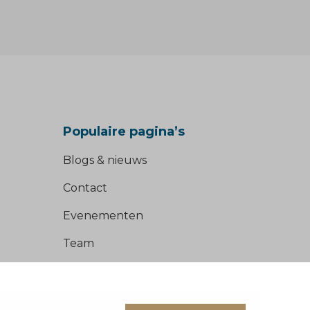
Populaire pagina’s
Blogs & nieuws
Contact
Evenementen
Team
Werken bij BVD