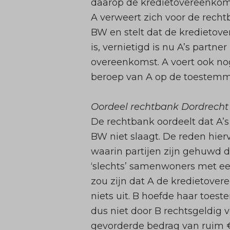
daarop de kredietovereenkomst
A verweert zich voor de recht
BW en stelt dat de kredietove
is, vernietigd is nu A’s part
overeenkomst. A voert ook nog
beroep van A op de toestemmin
Oordeel rechtbank Dordrecht
De rechtbank oordeelt dat A’s
BW niet slaagt. De reden hier
waarin partijen zijn gehuwd d
‘slechts’ samenwoners met een
zou zijn dat A de kredietove
niets uit. B hoefde haar toe
dus niet door B rechtsgeldig v
gevorderde bedrag van ruim €