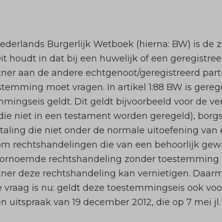
et Nederlands Burgerlijk Wetboek (hierna: BW) is d
it houdt in dat bij een huwelijk of een geregistr
tner aan de andere echtgenoot/geregistreerd par
temming moet vragen. In artikel 1:88 BW is gereg
ingseis geldt. Dit geldt bijvoorbeeld voor de ve
ie niet in een testament worden geregeld), borgs
ing die niet onder de normale uitoefening van ee
om rechtshandelingen die van een behoorlijk gewicht
oornoemde rechtshandeling zonder toestemming w
tner deze rechtshandeling kan vernietigen. Daar
 vraag is nu: geldt deze toestemmingseis ook v
n uitspraak van 19 december 2012, die op 7 mei jl