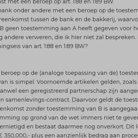
 met een beroep op art. 1:88 en 1:89 BW.
bank onder andere met een beroep op de toestemmi
reenkomst tussen de bank en de bakkerij, waarvoo
ner B geen toestemming aan A heeft gegeven voor
 andere verweren, die ik hier niet zal bespreken. 
gseis van art. 1:88 en 1:89 BW?
 beroep op de (analoge toepassing van de) toestem
van is simpel. Voornoemde artikelen gelden, zoals
anwel een geregistreerd partnerschap zijn aangega
 samenlevings-contract. Daarvoor geldt de toeste
reenkomst zonder toestemming van B is aangegaan,
stemming op grond van de wet immers niet te geve
ernietigd en bestaat daarmee nog onverkort. Dit le
 350,000,- plus een aanzienlijk bedrag aan proc