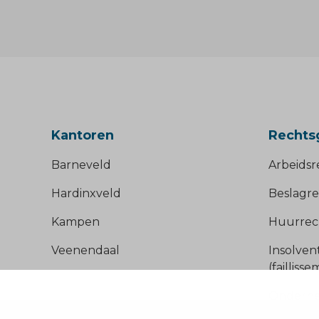
Kantoren
Rechts
Barneveld
Arbeidsr
Hardinxveld
Beslagre
Kampen
Huurrec
Veenendaal
Insolven
(failliss
Onderne