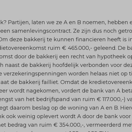
? Partijen, laten we ze A en B noemen, hebben ee
en samenlevingscontract. Ze zijn dus noch getr
. Om deze bakkerij te kunnen financieren heeft is 
edietovereenkomst ruim € 465.000,- geleend. De b
mst door de bakkerij een recht van hypotheek o
ch naast de bakkerij hoofdelijk verbonden voor d
 De verzekeringspenningen worden helaas niet op t
 gaat de bakkerij failliet. Omdat de kredietoveree
meer wordt nagekomen, vordert de bank van A bet
ngst van het bedrijfspand van ruim € 117.000,-) va
legt daarom beslag op de woning van A en B. Hiero
k ook weinig oplevert wordt A door de bank voor
et bedrag van ruim € 354.000,-, vermeerderd met 