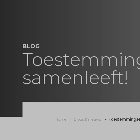
BLOG
Toestemmings
samenleeft!
Home
Blogs & nieuws
Toestemmingseis