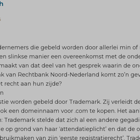
h
3
ernemers die gebeld worden door allerlei min of 
en slinkse manier een overeenkomst met de onde
aakt van dat deel van het gesprek waarin de o
aak van Rechtbank Noord-Nederland komt zo’n gev
 recht aan hun zijde?
en
tie worden gebeld door Trademark. Zij verleidt 
 ook een domeinnaam voor .com te kopen. Het aa
n: Trademark stelde dat zich al een andere geg
de op grond van haar ‘attendatieplicht’ en dat d
ebruikmaken van zijn ‘eerste registratierecht’. Tr