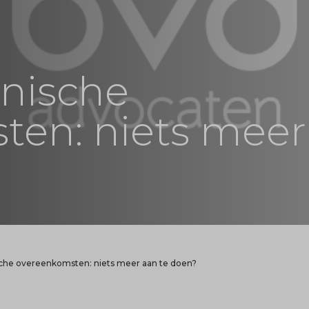
onische
ten: niets meer
ische overeenkomsten: niets meer aan te doen?