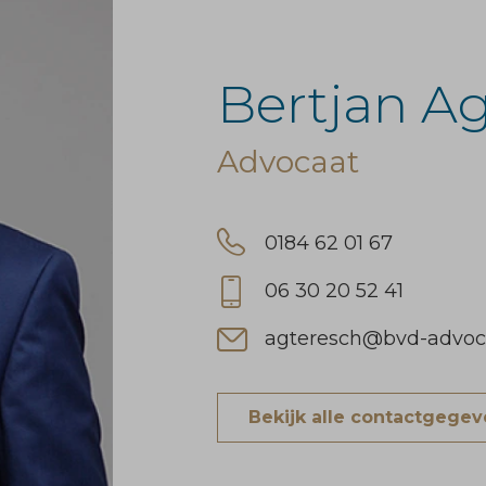
Bertjan A
Advocaat
0184 62 01 67
06 30 20 52 41
agteresch@bvd-advoca
Bekijk alle contactgege