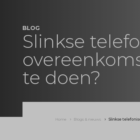
BLOG
Slinkse telef
overeenkoms
te doen?
Home
Blogs & nieuws
Slinkse telefon