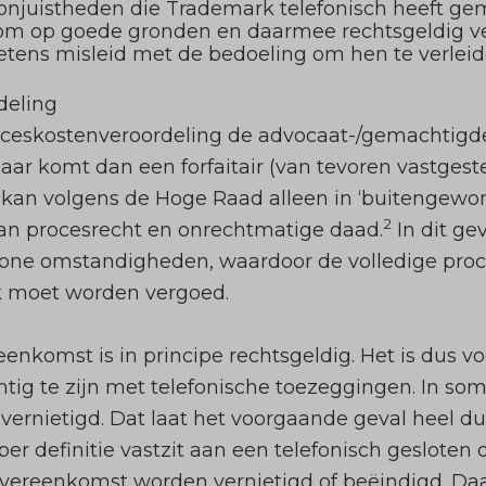
 onjuistheden die Trademark telefonisch heeft ge
om op goede gronden en daarmee rechtsgeldig ve
etens misleid met de bedoeling om hen te verle
deling
roceskostenveroordeling de advocaat-/gemachtig
 Daar komt dan een forfaitair (van tevoren vastgeste
 kan volgens de Hoge Raad alleen in ‘buitengew
2
an procesrecht en onrechtmatige daad.
In dit ge
wone omstandigheden, waardoor de volledige pro
 moet worden vergoed.
eenkomst is in principe rechtsgeldig. Het is dus 
htig te zijn met telefonische toezeggingen. In s
rnietigd. Dat laat het voorgaande geval heel duide
per definitie vastzit aan een telefonisch geslote
vereenkomst worden vernietigd of beëindigd. Daa