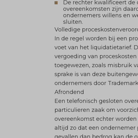
De rechter kwalificeert de
overeenkomsten zijn daar
ondernemers willens en w
sluiten.
Volledige proceskostenveroor
In de regel worden bij een p
voet van het liquidatietarief.
vergoeding van proceskosten
toegewezen, zoals misbruik v
sprake is van deze buitenge
ondernemers door Trademark
Afrondend
Een telefonisch gesloten over
particulieren zaak om voorzic
overeenkomst echter worden ve
altijd zo dat een ondernemer 
gevallen dan bedrog kan de o