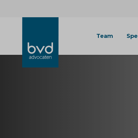
Team
Spe