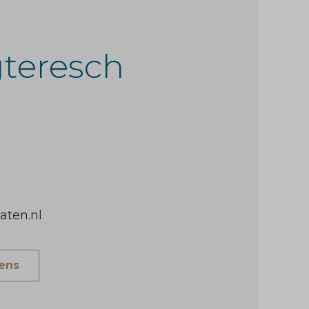
gteresch
ten.nl
vens