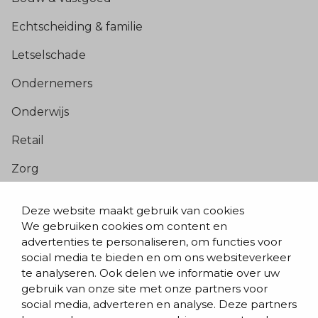
Echtscheiding & familie
Letselschade
Ondernemers
Onderwijs
Retail
Zorg
Populaire pagina’s
Deze website maakt gebruik van cookies
We gebruiken cookies om content en
Blogs & nieuws
advertenties te personaliseren, om functies voor
social media te bieden en om ons websiteverkeer
Contact
te analyseren. Ook delen we informatie over uw
Evenementen
gebruik van onze site met onze partners voor
social media, adverteren en analyse. Deze partners
Team