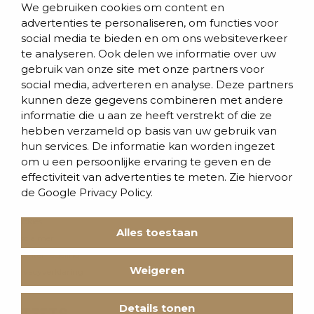
We gebruiken cookies om content en
Blogs & nieuws
advertenties te personaliseren, om functies voor
social media te bieden en om ons websiteverkeer
Contact
te analyseren. Ook delen we informatie over uw
Evenementen
gebruik van onze site met onze partners voor
social media, adverteren en analyse. Deze partners
Team
kunnen deze gegevens combineren met andere
informatie die u aan ze heeft verstrekt of die ze
Werken bij BVD
hebben verzameld op basis van uw gebruik van
hun services. De informatie kan worden ingezet
om u een persoonlijke ervaring te geven en de
effectiviteit van advertenties te meten. Zie hiervoor
de
Google Privacy Policy.
Cookies
Alles toestaan
Disclaimer
Klachtenregeling
Weigeren
Privacyverklaring
Voorwaarden
Details tonen