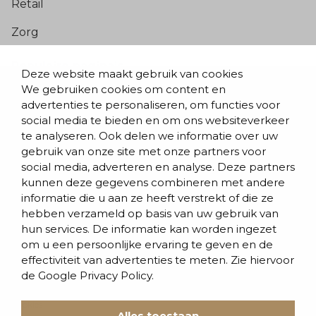
Retail
Zorg
Populaire pagina’s
Deze website maakt gebruik van cookies
We gebruiken cookies om content en
Blogs & nieuws
advertenties te personaliseren, om functies voor
social media te bieden en om ons websiteverkeer
Contact
te analyseren. Ook delen we informatie over uw
Evenementen
gebruik van onze site met onze partners voor
social media, adverteren en analyse. Deze partners
Team
kunnen deze gegevens combineren met andere
informatie die u aan ze heeft verstrekt of die ze
Werken bij BVD
hebben verzameld op basis van uw gebruik van
hun services. De informatie kan worden ingezet
om u een persoonlijke ervaring te geven en de
effectiviteit van advertenties te meten. Zie hiervoor
de
Google Privacy Policy.
Cookies
Alles toestaan