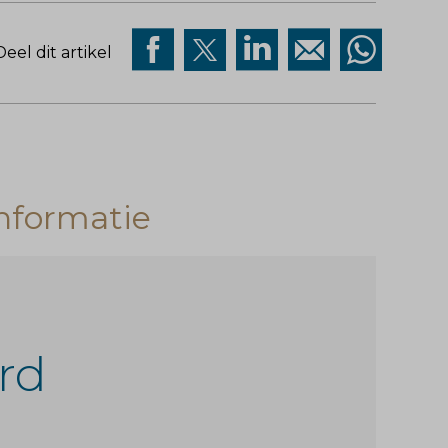
Deel dit artikel
nformatie
rd
r