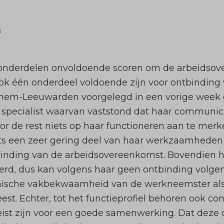
3
 onderdelen onvoldoende scoren om de arbeidso
ok één onderdeel voldoende zijn voor ontbinding
hem-Leeuwarden voorgelegd in een vorige week g
 specialist waarvan vaststond dat haar communi
oor de rest niets op haar functioneren aan te me
ts een zeer gering deel van haar werkzaamheden 
binding van de arbeidsovereenkomst. Bovendien he
rd, dus kan volgens haar geen ontbinding volgen
chnische vakbekwaamheid van de werkneemster als
st. Echter, tot het functieprofiel behoren ook c
ist zijn voor een goede samenwerking. Dat deze