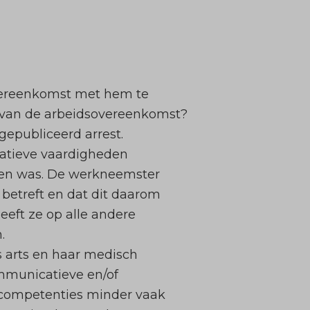
vereenkomst met hem te
 van de arbeidsovereenkomst?
epubliceerd arrest.
catieve vaardigheden
rken was. De werkneemster
betreft en dat dit daarom
eft ze op alle andere
.
 arts en haar medisch
ommunicatieve en/of
 competenties minder vaak