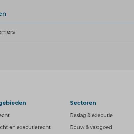
en
emers
gebieden
Sectoren
echt
Beslag & executie
cht en executierecht
Bouw & vastgoed