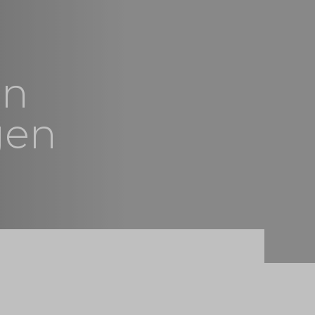
en
gen