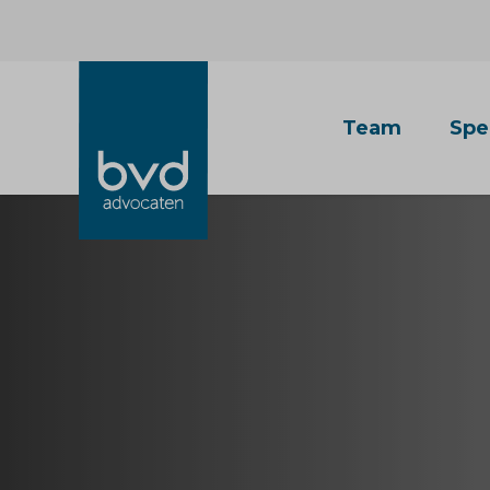
Team
Spe