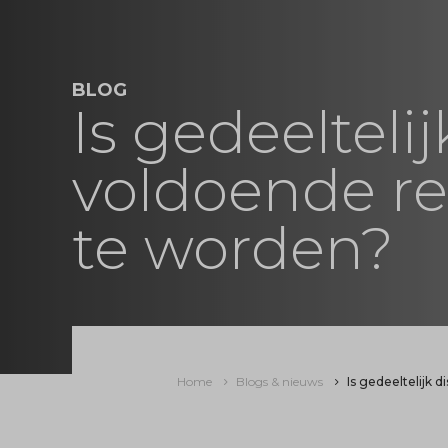
BLOG
Is gedeelteli
voldoende r
te worden?
Home
Blogs & nieuws
Is gedeeltelijk