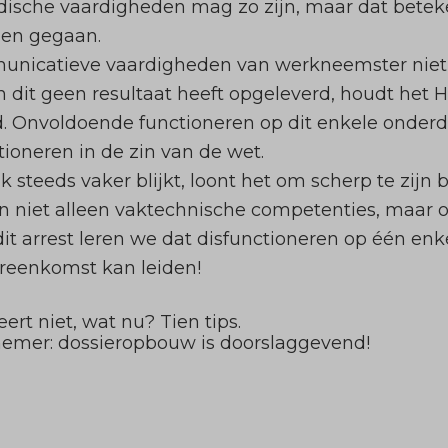
sche vaardigheden mag zo zijn, maar dat beteke
den gegaan.
nicatieve vaardigheden van werkneemster niet g
n dit geen resultaat heeft opgeleverd, houdt het 
. Onvoldoende functioneren op dit enkele onderde
ioneren in de zin van de wet.
k steeds vaker blijkt, loont het om scherp te zijn 
rin niet alleen vaktechnische competenties, maar
it arrest leren we dat disfunctioneren op één enk
reenkomst kan leiden!
rt niet, wat nu? Tien tips.
nemer: dossieropbouw is doorslaggevend!