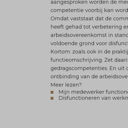
aangesproken worden de medi
competentie voorbij kan wor
Omdat vaststaat dat de commu
heeft gehad tot verbetering e
arbeidsovereenkomst in stand
voldoende grond voor disfunct
Kortom: zoals ook in de praktij
functieomschrijving. Zet daa
gedragscompetenties. En uit d
ontbinding van de arbeidsove
Meer lezen?
Mijn medewerker functionee
Disfunctioneren van werk