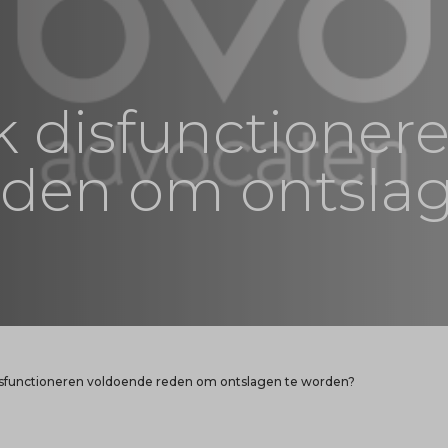
jk disfunctioner
eden om ontsla
 disfunctioneren voldoende reden om ontslagen te worden?