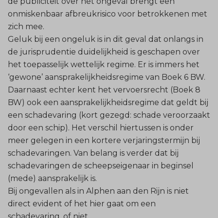
de publiciteit over het ongeval brengt een
onmiskenbaar afbreukrisico voor betrokkenen met
zich mee.
Geluk bij een ongeluk is in dit geval dat onlangs in
de jurisprudentie duidelijkheid is geschapen over
het toepasselijk wettelijk regime. Er is immers het
‘gewone’ aansprakelijkheidsregime van Boek 6 BW.
Daarnaast echter kent het vervoersrecht (Boek 8
BW) ook een aansprakelijkheidsregime dat geldt bij
een schadevaring (kort gezegd: schade veroorzaakt
door een schip). Het verschil hiertussen is onder
meer gelegen in een kortere verjaringstermijn bij
schadevaringen. Van belang is verder dat bij
schadevaringen de scheepseigenaar in beginsel
(mede) aansprakelijk is.
Bij ongevallen als in Alphen aan den Rijn is niet
direct evident of het hier gaat om een
schadevaring, of niet.