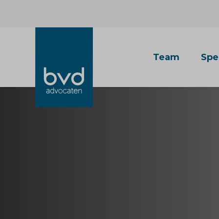
Team
Spe