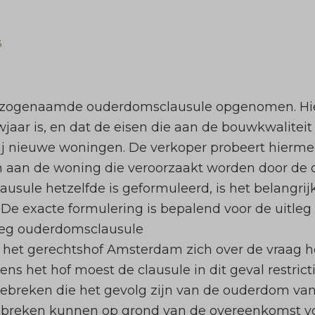
3
en zogenaamde ouderdomsclausule opgenomen. Hier
aar is, en dat de eisen die aan de bouwkwalite
bij nieuwe woningen. De verkoper probeert hierme
en aan de woning die veroorzaakt worden door d
usule hetzelfde is geformuleerd, is het belangri
? De exacte formulering is bepalend voor de uitleg
leg ouderdomsclausule
 het gerechtshof Amsterdam zich over de vraag 
ns het hof moest de clausule in dit geval restric
gebreken die het gevolg zijn van de ouderdom van
gebreken kunnen op grond van de overeenkomst voo