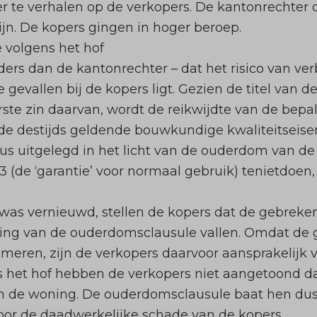
r te verhalen op de verkopers. De kantonrechter 
ijn. De kopers gingen in hoger beroep.
 volgens het hof
ders dan de kantonrechter – dat het risico van v
gevallen bij de kopers ligt. Gezien de titel van de
ste zin daarvan, wordt de reikwijdte van de bepa
e destijds geldende bouwkundige kwaliteitseisen
us uitgelegd in het licht van de ouderdom van de
.3 (de ‘garantie’ voor normaal gebruik) tenietdoen,
s vernieuwd, stellen de kopers dat de gebreken
ing van de ouderdomsclausule vallen. Omdat de
eren, zijn de verkopers daarvoor aansprakelijk v
ens het hof hebben de verkopers niet aangetoond 
de woning. De ouderdomsclausule baat hen dus ni
voor de daadwerkelijke schade van de kopers.