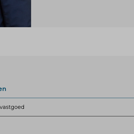
en
vastgoed