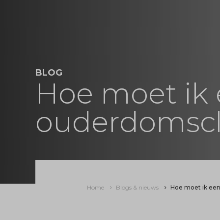
BLOG
Hoe moet ik
ouderdomscl
Home
Blogs & nieuws
Hoe moet ik ee