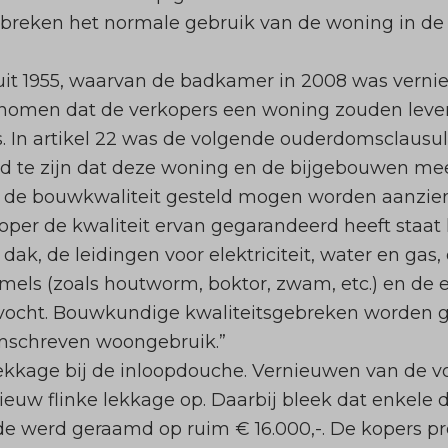
ebreken het normale gebruik van de woning in de
t 1955, waarvan de badkamer in 2008 was vernieuw
men dat de verkopers een woning zouden leveren
. In artikel 22 was de volgende ouderdomsclaus
d te zijn dat deze woning en de bijgebouwen meer
 de bouwkwaliteit gesteld mogen worden aanzienli
er de kwaliteit ervan gegarandeerd heeft staat hij
dak, de leidingen voor elektriciteit, water en gas, 
mels (zoals houtworm, boktor, zwam, etc.) en de 
 vocht. Bouwkundige kwaliteitsgebreken worden 
 omschreven woongebruik.”
lekkage bij de inloopdouche. Vernieuwen van de v
nieuw flinke lekkage op. Daarbij bleek dat enkel
ade werd geraamd op ruim € 16.000,-. De kopers 