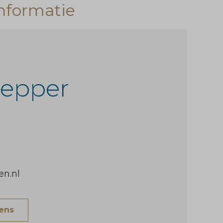
nformatie
lepper
n.nl
vens