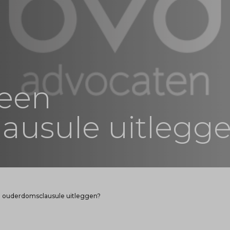
 een
ausule uitlegg
n ouderdomsclausule uitleggen?