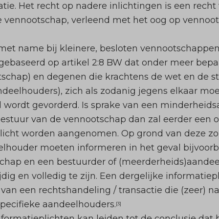
atie. Het recht op nadere inlichtingen is een rec
e vennootschap, verleend met het oog op vennoot
et name bij kleinere, besloten vennootschappen
 gebaseerd op artikel 2:8 BW dat onder meer bepa
schap) en degenen die krachtens de wet en de stat
ndeelhouders), zich als zodanig jegens elkaar m
eid wordt gevorderd. Is sprake van een minderheid
bestuur van de vennootschap dan zal eerder een o
icht worden aangenomen. Op grond van deze zorg
elhouder moeten informeren in het geval bijvoorb
schap en een bestuurder of (meerderheids)aande
jdig en volledig te zijn. Een dergelijke informati
an een rechtshandeling / transactie die (zeer) nad
pecifieke aandeelhouders.
[3]
formatieplichten kan leiden tot de conclusie dat