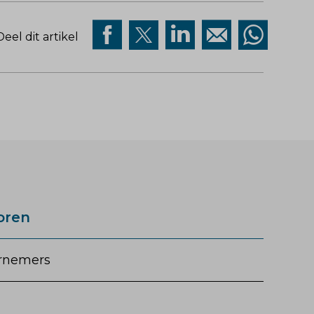
Deel dit artikel
oren
rnemers