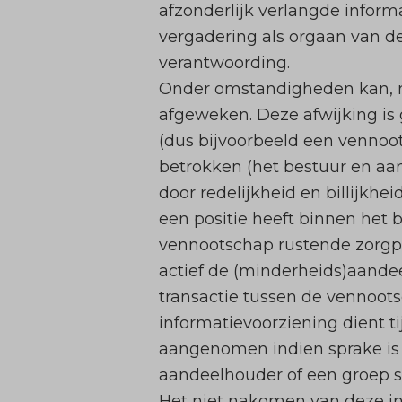
afzonderlijk verlangde inform
vergadering als orgaan van d
verantwoording.
Onder omstandigheden kan, m
afgeweken. Deze afwijking is
(dus bijvoorbeeld een vennoot
betrokken (het bestuur en aa
door redelijkheid en billijkh
een positie heeft binnen het 
vennootschap rustende zorgpl
actief de (minderheids)aande
transactie tussen de vennoot
informatievoorziening dient ti
aangenomen indien sprake is v
aandeelhouder of een groep s
Het niet nakomen van deze in