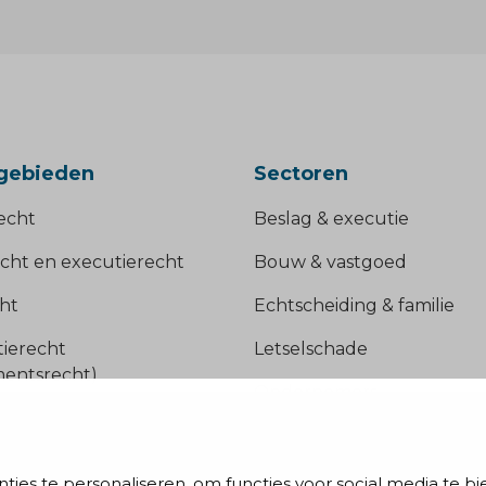
gebieden
Sectoren
echt
Beslag & executie
cht en executierecht
Bouw & vastgoed
ht
Echtscheiding & familie
tierecht
Letselschade
ementsrecht)
Ondernemers
mingsrecht
Onderwijs
jsrecht
Retail
ies te personaliseren, om functies voor social media te b