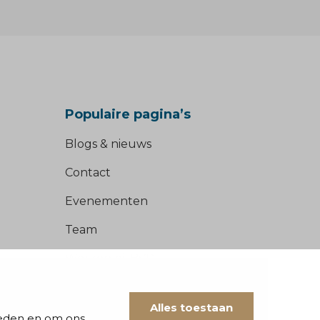
Populaire pagina’s
Blogs & nieuws
Contact
Evenementen
Team
Werken bij BVD
Alles toestaan
ieden en om ons