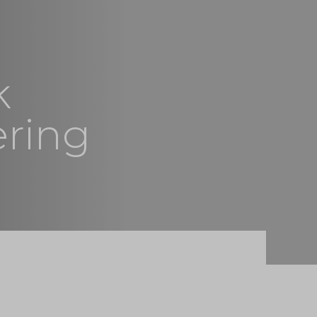
k
ering