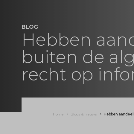
BLOG
Hebben aand
buiten de a
recht op inf
Home
Blogs & nieuws
Hebben aandeelh