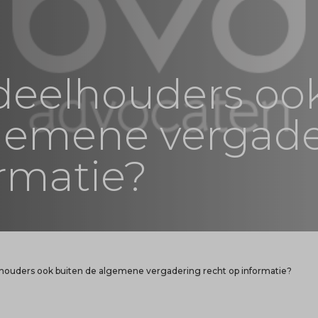
eelhouders oo
lgemene vergad
ormatie?
ouders ook buiten de algemene vergadering recht op informatie?