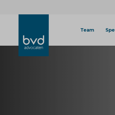
Team
Spe