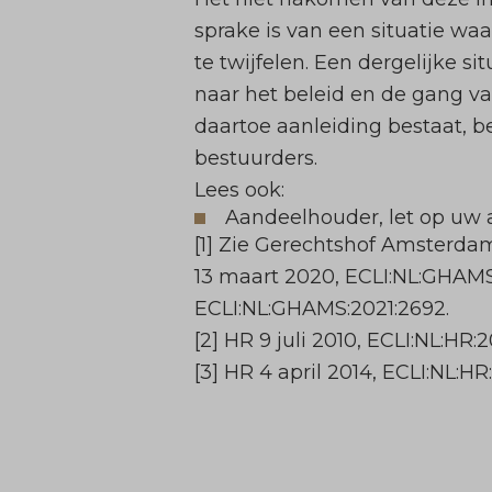
sprake is van een situatie wa
te twijfelen. Een dergelijke 
naar het beleid en de gang 
daartoe aanleiding bestaat, be
bestuurders.
Lees ook:
Aandeelhouder, let op uw 
[1] Zie Gerechtshof Amsterda
13 maart 2020, ECLI:NL:GHAM
ECLI:NL:GHAMS:2021:2692.
[2] HR 9 juli 2010, ECLI:NL:HR
[3] HR 4 april 2014, ECLI:NL:H