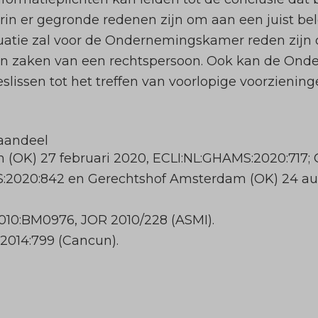
arin er gegronde redenen zijn om aan een juist bel
situatie zal voor de Ondernemingskamer reden zij
van zaken van een rechtspersoon. Ook kan de On
slissen tot het treffen van voorlopige voorziening
aandeel
m (OK) 27 februari 2020, ECLI:NL:GHAMS:2020:717
S:2020:842 en Gerechtshof Amsterdam (OK) 24 au
:2010:BM0976, JOR 2010/228 (ASMI).
R:2014:799 (Cancun).