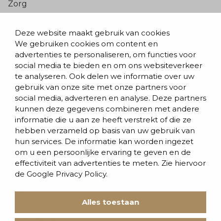
Zorg
Populaire pagina’s
Deze website maakt gebruik van cookies
We gebruiken cookies om content en
Blogs & nieuws
advertenties te personaliseren, om functies voor
social media te bieden en om ons websiteverkeer
Contact
te analyseren. Ook delen we informatie over uw
Evenementen
gebruik van onze site met onze partners voor
social media, adverteren en analyse. Deze partners
Team
kunnen deze gegevens combineren met andere
informatie die u aan ze heeft verstrekt of die ze
Werken bij BVD
hebben verzameld op basis van uw gebruik van
hun services. De informatie kan worden ingezet
om u een persoonlijke ervaring te geven en de
effectiviteit van advertenties te meten. Zie hiervoor
de
Google Privacy Policy.
Cookies
Alles toestaan
Disclaimer
Klachtenregeling