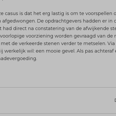
ze casus is dat het erg lastig is om te voorspellen 
n afgedwongen. De opdrachtgevers hadden er in d
at had direct na constatering van de afwijkende s
 voorlopige voorziening worden gevraagd van de r
et de verkeerde stenen verder te metselen. Via 
j werkelijk wil: een mooie gevel. Als pas achteraf
chadevergoeding.