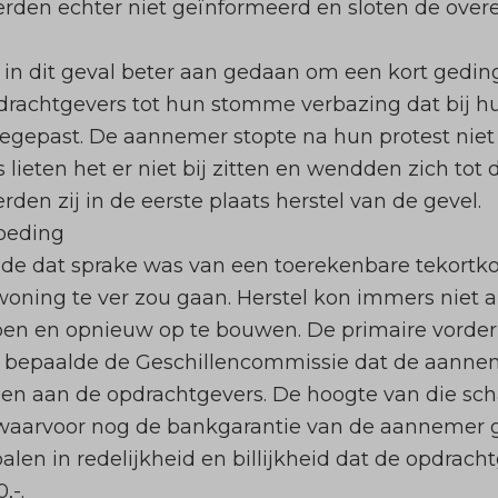
rden echter niet geïnformeerd en sloten de ove
n dit geval beter aan gedaan om een kort geding 
rachtgevers tot hun stomme verbazing dat bij h
oegepast. De aannemer stopte na hun protest ni
lieten het er niet bij zitten en wendden zich tot
en zij in de eerste plaats herstel van de gevel.
oeding
e dat sprake was van een toerekenbare tekortko
woning te ver zou gaan. Herstel kon immers niet 
pen en opnieuw op te bouwen. De primaire vorde
 bepaalde de Geschillencommissie dat de aanne
en aan de opdrachtgevers. De hoogte van die sc
 waarvoor nog de bankgarantie van de aannemer g
en in redelijkheid en billijkheid dat de opdrach
,-.