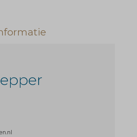
nformatie
lepper
n.nl