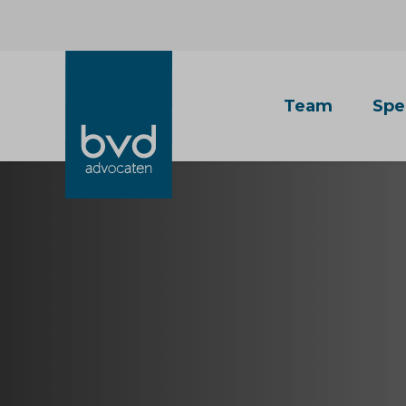
Team
Spe