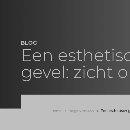
BLOG
Een esthetis
gevel: zicht 
Home
Blogs & nieuws
Een esthetisch g