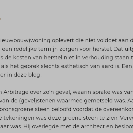
3
euwbouw)woning oplevert die niet voldoet aan 
een redelijke termijn zorgen voor herstel. Dat ui
als de kosten van herstel niet in verhouding staan
 als het gebrek slechts esthetisch van aard is. Een
er in
deze blog
.
 Arbitrage
over zo’n geval, waarin sprake was van
 van de (gevel)stenen waarmee gemetseld was. Aa
bronsgroene steen beloofd voordat de overeenko
de tekeningen was deze groene steen te zien. Ve
aar was. Hij overlegde met de architect en besloo