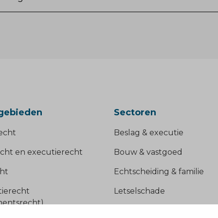
gebieden
Sectoren
echt
Beslag & executie
cht en executierecht
Bouw & vastgoed
ht
Echtscheiding & familie
tierecht
Letselschade
ementsrecht)
Ondernemers