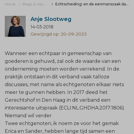
Home
Blogs & nieuws
Echtscheiding: en de eenmanszaak dan?
Anje Slootweg
14-03-2018
Gewijzigd op: 20-09-2023
Wanneer een echtpaar in
gemeenschap van
goederen
is gehuwd, zal ook de waarde van een
onderneming moeten worden verrekend. In de
praktijk ontstaan in dit verband vaak talloze
discussies, met name als echtgenoten elkaar niets
meer te gunnen hebben. In 2017 deed het
Gerechtshof in Den Haag in dit verband een
interessante uitspraak (
ECLI:NL:GHDHA:2017:1806
).
Niemand wil verder
Twee echtgenoten, ik noem ze voor het gemak
Erica en Sander, hebben lange tijd samen een