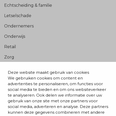
Echtscheiding & familie
Letselschade
Ondernemers
Onderwijs
Retail
Zorg
Populaire pagina’s
Deze website maakt gebruik van cookies
We gebruiken cookies om content en
Blogs & nieuws
advertenties te personaliseren, om functies voor
social media te bieden en om ons websiteverkeer
Contact
te analyseren. Ook delen we informatie over uw
Evenementen
gebruik van onze site met onze partners voor
social media, adverteren en analyse. Deze partners
Team
kunnen deze gegevens combineren met andere