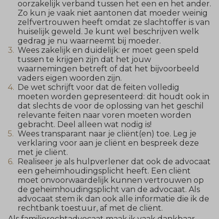
oorzakelijk verband tussen het een en het ander.
Zo kun je vaak niet aantonen dat moeder weinig
zelfvertrouwen heeft omdat ze slachtoffer is van
huiselijk geweld. Je kunt wel beschrijven welk
gedrag je nu waarneemt bij moeder.
Wees zakelijk en duidelijk: er moet geen speld
tussen te krijgen zijn dat het jouw
waarnemingen betreft of dat het bijvoorbeeld
vaders eigen woorden zijn.
De wet schrijft voor dat de feiten volledig
moeten worden gepresenteerd: dit houdt ook in
dat slechts de voor de oplossing van het geschil
relevante feiten naar voren moeten worden
gebracht. Deel alleen wat nodig is!
Wees transparant naar je cliënt(en) toe. Leg je
verklaring voor aan je cliënt en bespreek deze
met je cliënt.
Realiseer je als hulpverlener dat ook de advocaat
een geheimhoudingsplicht heeft. Een cliënt
moet onvoorwaardelijk kunnen vertrouwen op
de geheimhoudingsplicht van de advocaat. Als
advocaat stem ik dan ook alle informatie die ik de
rechtbank toestuur, af met de cliënt.
Als familierechtadvocaat maak ik vaak dankbaar