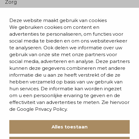
Zorg
Populaire pagina’s
Deze website maakt gebruik van cookies
We gebruiken cookies om content en
Blogs & nieuws
advertenties te personaliseren, om functies voor
social media te bieden en om ons websiteverkeer
Contact
te analyseren. Ook delen we informatie over uw
Evenementen
gebruik van onze site met onze partners voor
social media, adverteren en analyse. Deze partners
Team
kunnen deze gegevens combineren met andere
informatie die u aan ze heeft verstrekt of die ze
Werken bij BVD
hebben verzameld op basis van uw gebruik van
hun services. De informatie kan worden ingezet
om u een persoonlijke ervaring te geven en de
effectiviteit van advertenties te meten. Zie hiervoor
de
Google Privacy Policy.
Cookies
Alles toestaan
Disclaimer
Klachtenregeling