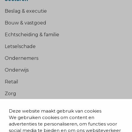
Beslag & executie
Bouw & vastgoed
Echtscheiding & familie
Letselschade
Ondernemers
Onderwijs
Retail
Zorg
Populaire pagina’s
Deze website maakt gebruik van cookies
We gebruiken cookies om content en
Blogs & nieuws
advertenties te personaliseren, om functies voor
social media te bieden en om ons websiteverkeer
Contact