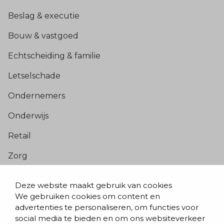
Beslag & executie
Bouw & vastgoed
Echtscheiding & familie
Letselschade
Ondernemers
Onderwijs
Retail
Zorg
Populaire pagina’s
Deze website maakt gebruik van cookies
We gebruiken cookies om content en
Blogs & nieuws
advertenties te personaliseren, om functies voor
social media te bieden en om ons websiteverkeer
Contact