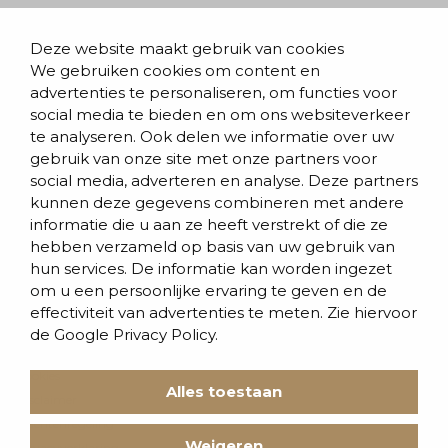
Populaire pagina’s
Deze website maakt gebruik van cookies
We gebruiken cookies om content en
Blogs & nieuws
advertenties te personaliseren, om functies voor
social media te bieden en om ons websiteverkeer
Contact
te analyseren. Ook delen we informatie over uw
Evenementen
gebruik van onze site met onze partners voor
social media, adverteren en analyse. Deze partners
Team
kunnen deze gegevens combineren met andere
informatie die u aan ze heeft verstrekt of die ze
Werken bij BVD
hebben verzameld op basis van uw gebruik van
hun services. De informatie kan worden ingezet
om u een persoonlijke ervaring te geven en de
effectiviteit van advertenties te meten. Zie hiervoor
de
Google Privacy Policy.
Cookies
Alles toestaan
Disclaimer
Klachtenregeling
Weigeren
Privacyverklaring