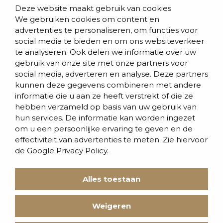
Populaire pagina’s
Deze website maakt gebruik van cookies
We gebruiken cookies om content en
Blogs & nieuws
advertenties te personaliseren, om functies voor
social media te bieden en om ons websiteverkeer
Contact
te analyseren. Ook delen we informatie over uw
Evenementen
gebruik van onze site met onze partners voor
social media, adverteren en analyse. Deze partners
Team
kunnen deze gegevens combineren met andere
informatie die u aan ze heeft verstrekt of die ze
Werken bij BVD
hebben verzameld op basis van uw gebruik van
hun services. De informatie kan worden ingezet
om u een persoonlijke ervaring te geven en de
effectiviteit van advertenties te meten. Zie hiervoor
de
Google Privacy Policy.
Cookies
Alles toestaan
Disclaimer
Klachtenregeling
Weigeren
Privacyverklaring
Voorwaarden