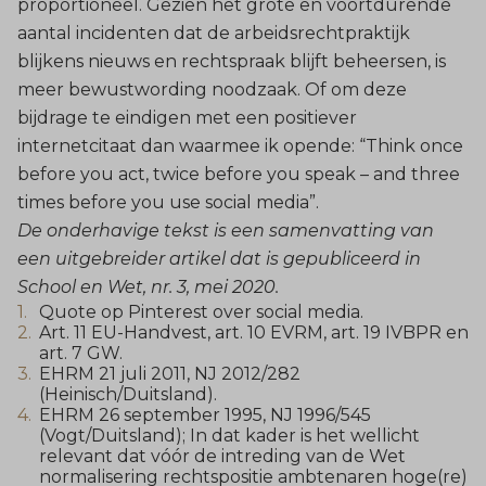
proportioneel. Gezien het grote en voortdurende
aantal incidenten dat de arbeidsrechtpraktijk
blijkens nieuws en rechtspraak blijft beheersen, is
meer bewustwording noodzaak. Of om deze
bijdrage te eindigen met een positiever
internetcitaat dan waarmee ik opende: “Think once
before you act, twice before you speak – and three
times before you use social media”.
De onderhavige tekst is een samenvatting van
een
uitgebreider artikel
dat is gepubliceerd in
School en Wet, nr. 3, mei 2020.
Quote op Pinterest over social media.
Art. 11 EU-Handvest, art. 10 EVRM, art. 19 IVBPR en
art. 7 GW.
EHRM 21 juli 2011, NJ 2012/282
(Heinisch/Duitsland).
EHRM 26 september 1995, NJ 1996/545
(Vogt/Duitsland); In dat kader is het wellicht
relevant dat vóór de intreding van de Wet
normalisering rechtspositie ambtenaren hoge(re)