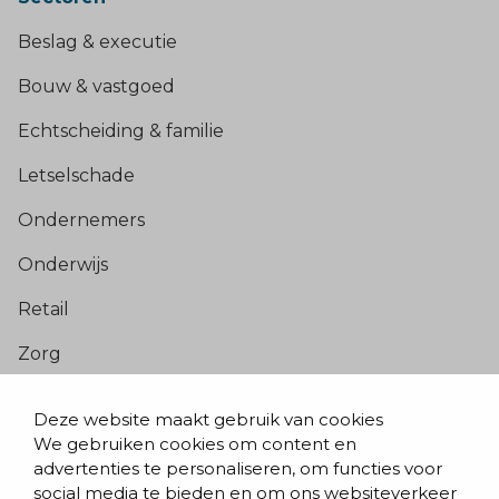
Beslag & executie
Bouw & vastgoed
Echtscheiding & familie
Letselschade
Ondernemers
Onderwijs
Retail
Zorg
Populaire pagina’s
Deze website maakt gebruik van cookies
We gebruiken cookies om content en
Blogs & nieuws
advertenties te personaliseren, om functies voor
social media te bieden en om ons websiteverkeer
Contact