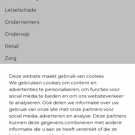
Letselschade
Ondernemers
Onderwijs
Retail
Zorg
Populaire pagina’s
Deze website maakt gebruik van cookies
We gebruiken cookies om content en
Blogs & nieuws
advertenties te personaliseren, om functies voor
social media te bieden en om ons websiteverkeer
Contact
te analyseren. Ook delen we informatie over uw
Evenementen
gebruik van onze site met onze partners voor
social media, adverteren en analyse. Deze partners
Team
kunnen deze gegevens combineren met andere
informatie die u aan ze heeft verstrekt of die ze
Werken bij BVD