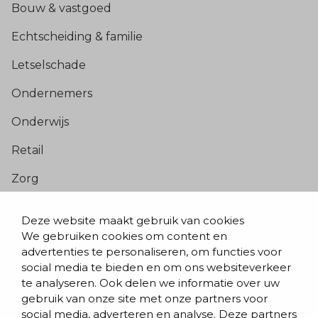
Bouw & vastgoed
Echtscheiding & familie
Letselschade
Ondernemers
Onderwijs
Retail
Zorg
Populaire pagina’s
Deze website maakt gebruik van cookies
We gebruiken cookies om content en
Blogs & nieuws
advertenties te personaliseren, om functies voor
social media te bieden en om ons websiteverkeer
Contact
te analyseren. Ook delen we informatie over uw
Evenementen
gebruik van onze site met onze partners voor
social media, adverteren en analyse. Deze partners