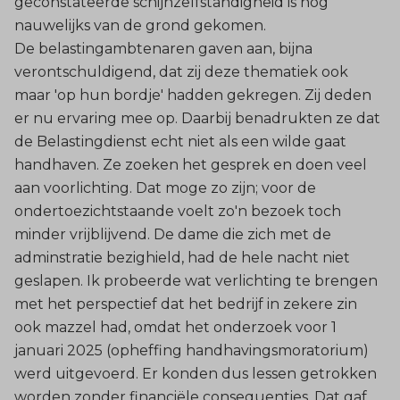
geconstateerde schijnzelfstandigheid is nog
nauwelijks van de grond gekomen.
De belastingambtenaren gaven aan, bijna
verontschuldigend, dat zij deze thematiek ook
maar 'op hun bordje' hadden gekregen. Zij deden
er nu ervaring mee op. Daarbij benadrukten ze dat
de Belastingdienst echt niet als een wilde gaat
handhaven. Ze zoeken het gesprek en doen veel
aan voorlichting. Dat moge zo zijn; voor de
ondertoezichtstaande voelt zo'n bezoek toch
minder vrijblijvend. De dame die zich met de
adminstratie bezighield, had de hele nacht niet
geslapen. Ik probeerde wat verlichting te brengen
met het perspectief dat het bedrijf in zekere zin
ook mazzel had, omdat het onderzoek voor 1
januari 2025 (opheffing handhavingsmoratorium)
werd uitgevoerd. Er konden dus lessen getrokken
worden zonder financiële consequenties. Dat gaf