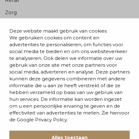
Retail
Zorg
Populaire pagina’s
Deze website maakt gebruik van cookies
We gebruiken cookies om content en
Blogs & nieuws
advertenties te personaliseren, om functies voor
social media te bieden en om ons websiteverkeer
Contact
te analyseren. Ook delen we informatie over uw
Evenementen
gebruik van onze site met onze partners voor
social media, adverteren en analyse. Deze partners
Team
kunnen deze gegevens combineren met andere
informatie die u aan ze heeft verstrekt of die ze
Werken bij BVD
hebben verzameld op basis van uw gebruik van
hun services. De informatie kan worden ingezet
om u een persoonlijke ervaring te geven en de
effectiviteit van advertenties te meten. Zie hiervoor
de
Google Privacy Policy.
Cookies
Alles toestaan