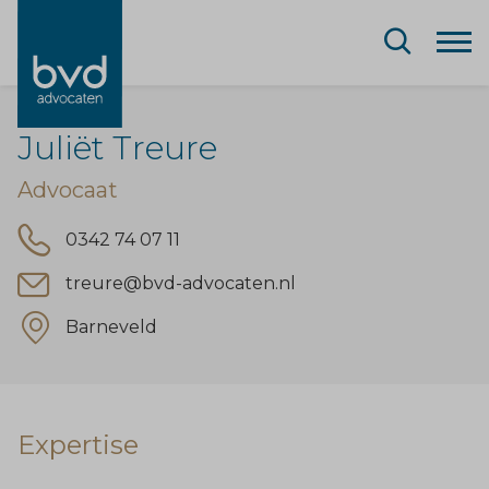
Juliët Treure
Advocaat
0342 74 07 11
treure@bvd-advocaten.nl
Barneveld
Expertise