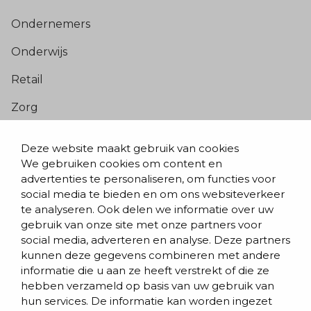
Ondernemers
Onderwijs
Retail
Zorg
Populaire pagina’s
Deze website maakt gebruik van cookies
We gebruiken cookies om content en
Blogs & nieuws
advertenties te personaliseren, om functies voor
social media te bieden en om ons websiteverkeer
Contact
te analyseren. Ook delen we informatie over uw
Evenementen
gebruik van onze site met onze partners voor
social media, adverteren en analyse. Deze partners
Team
kunnen deze gegevens combineren met andere
informatie die u aan ze heeft verstrekt of die ze
Werken bij BVD
hebben verzameld op basis van uw gebruik van
hun services. De informatie kan worden ingezet