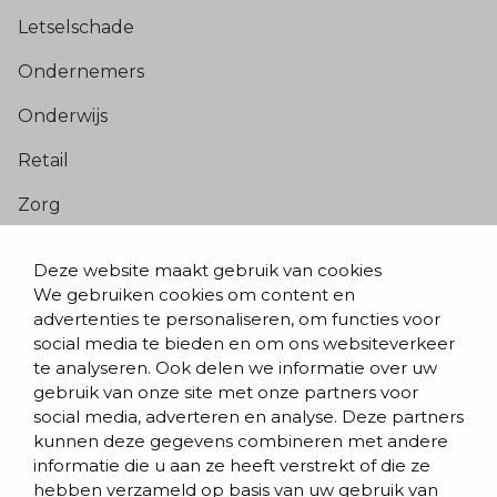
Letselschade
Ondernemers
Onderwijs
Retail
Zorg
Populaire pagina’s
Deze website maakt gebruik van cookies
We gebruiken cookies om content en
Blogs & nieuws
advertenties te personaliseren, om functies voor
social media te bieden en om ons websiteverkeer
Contact
te analyseren. Ook delen we informatie over uw
Evenementen
gebruik van onze site met onze partners voor
social media, adverteren en analyse. Deze partners
Team
kunnen deze gegevens combineren met andere
informatie die u aan ze heeft verstrekt of die ze
Werken bij BVD
hebben verzameld op basis van uw gebruik van